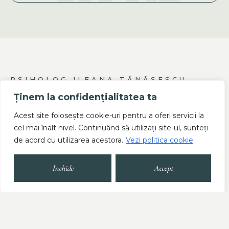
PSIHOLOG ILEANA TĂNĂSESCU
Ținem la confidențialitatea ta
Ariile de interes și expertiză:
Acest site folosește cookie-uri pentru a oferi servicii la
cel mai înalt nivel. Continuând să utilizați site-ul, sunteți
Anxietate & Depresie
de acord cu utilizarea acestora.
Vezi politica cookie
Tulburări de somn
Tulburări de alimentație
Închide
Accept
Adicții, dependențe
Experiențe abuzive
Tulburări de personalitate
Schimbări profesionale
Consiliere vocațională