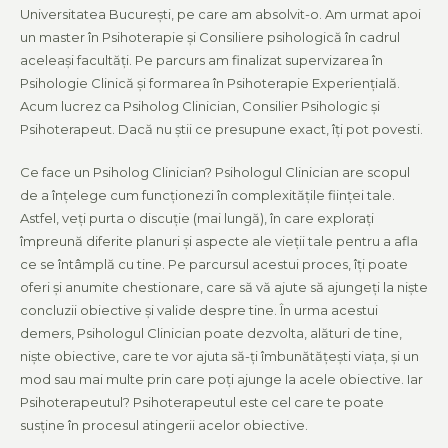
Universitatea București, pe care am absolvit-o. Am urmat apoi
un master în Psihoterapie și Consiliere psihologică în cadrul
aceleași facultăți. Pe parcurs am finalizat supervizarea în
Psihologie Clinică și formarea în Psihoterapie Experiențială.
Acum lucrez ca Psiholog Clinician, Consilier Psihologic și
Psihoterapeut. Dacă nu știi ce presupune exact, îți pot povesti.
Ce face un Psiholog Clinician? Psihologul Clinician are scopul
de a înțelege cum funcționezi în complexitățile ființei tale.
Astfel, veți purta o discuție (mai lungă), în care explorați
împreună diferite planuri și aspecte ale vieții tale pentru a afla
ce se întâmplă cu tine. Pe parcursul acestui proces, îți poate
oferi și anumite chestionare, care să vă ajute să ajungeți la niște
concluzii obiective și valide despre tine. În urma acestui
demers, Psihologul Clinician poate dezvolta, alături de tine,
niște obiective, care te vor ajuta să-ți îmbunătățești viața, și un
mod sau mai multe prin care poți ajunge la acele obiective. Iar
Psihoterapeutul? Psihoterapeutul este cel care te poate
susține în procesul atingerii acelor obiective.