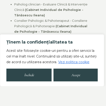
Psiholog clinician - Evaluare Clinică & Intervenție
Clinică
(Cabinet Individual de Psihologie -
Tănăsescu Ileana)
Consilier Psihologic & Psihoterapeut - Consiliere
Psihologică & Psihoterapie
(Cabinet Individual
de Psihologie - Tănăsescu Ileana)
Psiholog clinician, Consilier Psihologic &
Ținem la confidențialitatea ta
Psihoterapeut
(Colaborare cu clinici de
psihiatrie, evaluare clinică și psihoterapie)
Acest site folosește cookie-uri pentru a oferi servicii la
cel mai înalt nivel. Continuând să utilizați site-ul, sunteți
de acord cu utilizarea acestora.
Vezi politica cookie
Educație
Închide
Accept
Stagii de practică
Alte activități