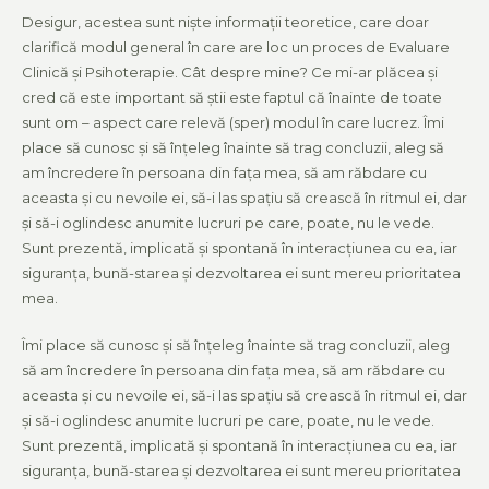
Desigur, acestea sunt niște informații teoretice, care doar
clarifică modul general în care are loc un proces de Evaluare
Clinică și Psihoterapie. Cât despre mine? Ce mi-ar plăcea și
cred că este important să știi este faptul că înainte de toate
sunt om – aspect care relevă (sper) modul în care lucrez. Îmi
place să cunosc și să înțeleg înainte să trag concluzii, aleg să
am încredere în persoana din fața mea, să am răbdare cu
aceasta și cu nevoile ei, să-i las spațiu să crească în ritmul ei, dar
și să-i oglindesc anumite lucruri pe care, poate, nu le vede.
Sunt prezentă, implicată și spontană în interacțiunea cu ea, iar
siguranța, bună-starea și dezvoltarea ei sunt mereu prioritatea
mea.
Îmi place să cunosc și să înțeleg înainte să trag concluzii, aleg
să am încredere în persoana din fața mea, să am răbdare cu
aceasta și cu nevoile ei, să-i las spațiu să crească în ritmul ei, dar
și să-i oglindesc anumite lucruri pe care, poate, nu le vede.
Sunt prezentă, implicată și spontană în interacțiunea cu ea, iar
siguranța, bună-starea și dezvoltarea ei sunt mereu prioritatea